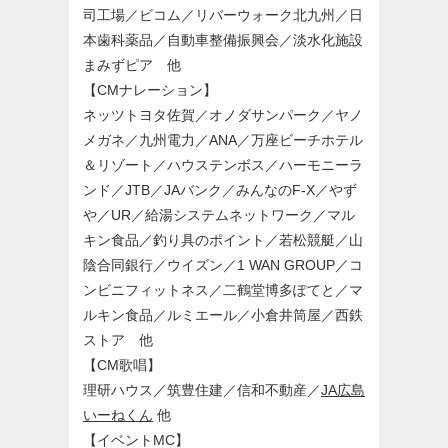
司工場／ビコム／リバーウォーク北九州／日
本歯科薬品／自動車整備振興会／淡水化施設
まみずピア 他
【CMナレーション】
ネッツトヨタ佐賀／オノダサンパーク／ヤノ
メガネ／九州電力／ANA／万座ビーチホテル
＆リゾート／ハウステンボス／ハーモニーラ
ンド／JTB／JAバンク／みんなのF-X／やず
や／UR／給湯システムネットワーク／マル
キン食品／釣り具のポイント／若松競艇／山
陰合同銀行／ウイズン／1 WAN GROUP／コ
ンビニフィットネス／二鶴堂博多ぽてと／マ
ルキン食品／ルミエール／小倉井筒屋／西鉄
ストア 他
【CM歌唱】
理研ハウス／筑豊住建／信和不動産／
JA広島
いーねくん
他
【イベントMC】