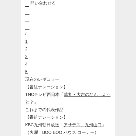

問い合わせる



/
1
2
3
4
5
現在のレギュラー
【番組ナレーション】
TNCテレビ西日本「
華丸・大吉のなんしよう
と？
」
これまでの代表作品
【番組ナレーション】
KBC九州朝日放送「
アサデス。九州山口
」
（火曜：BOO BOO ハウス コーナー）