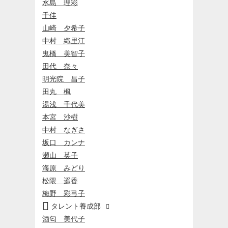
水島 理彩
千佳
山崎 夕希子
中村 織里江
鬼橋 美智子
田代 奈々
明光院 昌子
田丸 楓
湯浅 千代美
本宮 沙樹
中村 なぎさ
坂口 カンナ
瀬山 英子
海原 みどり
松隈 遥香
梅野 彩弓子

タレント養成部

酒匂 美代子