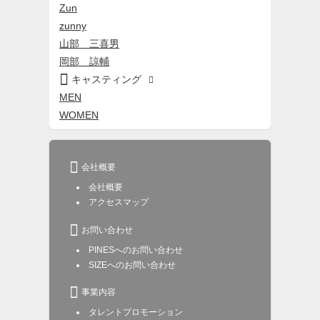
Zun
zunny
山部 三喜男
岡部 諒輔

キャスティング

MEN
WOMEN

会社概要
会社概要
アクセスマップ

お問い合わせ
PINESへのお問い合わせ
SIZEへのお問い合わせ

事業内容
タレントプロモーション