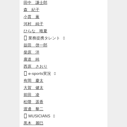
田中 謙士郎
森 紀子
小貫 薫
河村 純子
ひらな 唯夏

業務提携タレント

益田 啓一郎
柴原 洋
廣道 純
西原 さおり

e-sports実況

有岡 慶太
大賀 健太
前田 凌
松隈 遥香
渡邊 黎二

MUSICIANS

黒木 麗巳