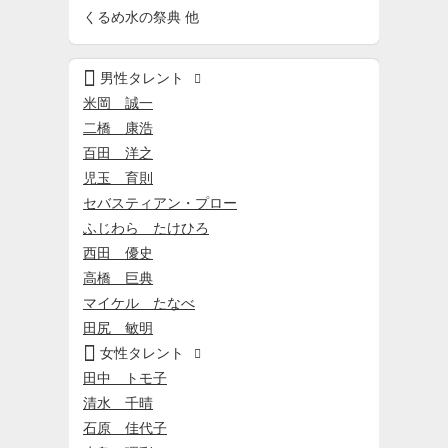
くるめ水の祭典 他

男性タレント

米岡 誠一
二橋 康浩
百田 洋之
児玉 育則
セバスティアン・プロー
ふじわら たけひろ
西田 優史
高橋 巨典
マイケル たなべ
田尻 敏明

女性タレント

田中 トモ子
清水 千晴
石原 佳代子