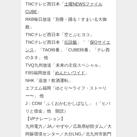
TNCテレビ西日本「
土曜NEWSファイル
CUBE
」
RKB毎日放送「別冊・踊る！すまいる大御
殿」
TNCテレビ西日本「空とぶヒヨコ」
TNCテレビ西日本「
伝説飯
」「「
探Qサイエ
ンス
」「TAO特番」「CUBE特番」「テレ西
のタネ」 他
TVQ九州放送「未来の主役スペシャル」
FBS福岡放送「
めんたいワイド
」
NHK「追放！飲酒運転」
エフエム福岡「ゆとり〜ライフ・ストーリ
ー〜」 他
J：COM「ふくおかむかしばなし」（「ヒバ
リと借金」他 朗読）
【VPナレーション】
九州電力／JA／やずや／広島県砂防ダム／大
阿蘇環境センター／大分LNG／北九州市新門