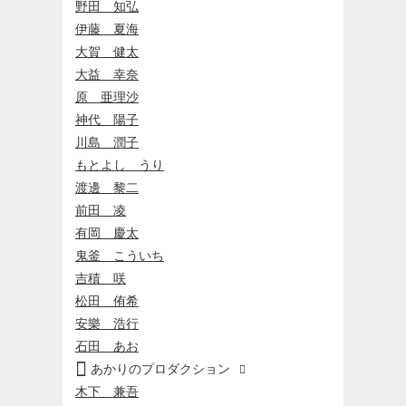
野田 知弘
伊藤 夏海
大賀 健太
大益 幸奈
原 亜理沙
神代 陽子
川島 潤子
もとよし うり
渡邊 黎二
前田 凌
有岡 慶太
鬼釜 こういち
吉積 咲
松田 侑希
安樂 浩行
石田 あお

あかりのプロダクション

木下 兼吾