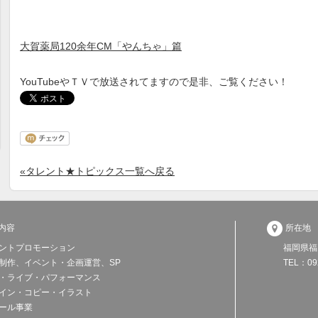
大賀薬局120余年CM「やんちゃ」篇
YouTubeやＴＶで放送されてますので是非、ご覧ください！
«タレント★トピックス一覧へ戻る

内容
所在地
ントプロモーション
福岡県福
制作、イベント・企画運営、SP
TEL：0
・ライブ・パフォーマンス
イン・コピー・イラスト
ール事業