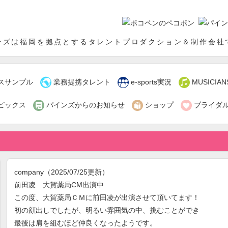
インズ
ンズは福岡を拠点とするタレントプロダクション＆制作会社



スサンプル
業務提携タレント
e-sports実況
MUSICIAN



ピックス
パインズからのお知らせ
ショップ
ブライダ
company
（2025/07/25更新）
前田凌 大賀薬局CM出演中
この度、大賀薬局ＣＭに前田凌が出演させて頂いてます！
初の顔出しでしたが、明るい雰囲気の中、挑むことができ
最後は肩を組むほど仲良くなったようです。