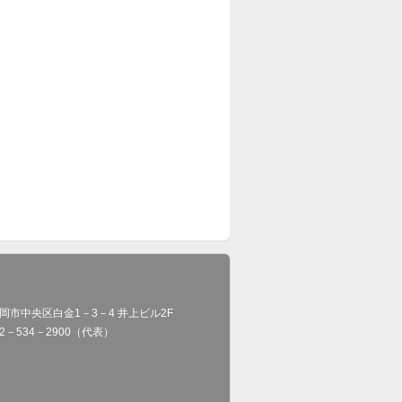
岡市中央区白金1－3－4 井上ビル2F
92－534－2900（代表）