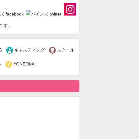
です。


S
キャスティング
スクール

ル
YONEOKA!