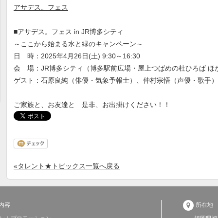
アサデス。フェス
■アサデス。フェス in JR博多シティ
～ここから始まる水と緑のキャンペーン～
日 時：2025年4月26日(土) 9:30～16:30
会 場：JR博多シティ（博多駅前広場・屋上つばめの杜ひろば ほ
ゲスト：石原良純（俳優・気象予報士）、仲村宗悟（声優・歌手）
ご家族と、お友達と 是非、お出掛けください！！
«タレント★トピックス一覧へ戻る

内容
所在地