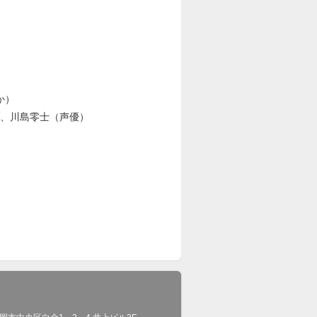
か）
、川島零士（声優）