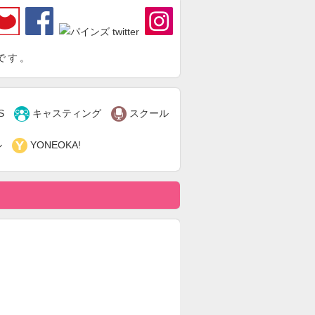
です。


S
キャスティング
スクール

ル
YONEOKA!