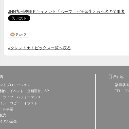
JNN九州沖縄ドキュメント「ムーブ」～実習生と言う名の労働者
«タレント★トピックス一覧へ戻る

容
所在地
ントプロモーション
福岡県福
制作、イベント・企画運営、SP
TEL：0
・ライブ・パフォーマンス
イン・コピー・イラスト
ール事業
販売
イダル企画