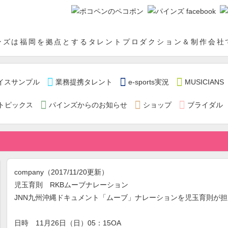
インズ
ンズは福岡を拠点とするタレントプロダクション＆制作会社



イスサンプル
業務提携タレント
e-sports実況
MUSICIANS



トピックス
パインズからのお知らせ
ショップ
ブライダル
company
（2017/11/20更新）
児玉育則 RKBムーブナレーション
JNN九州沖縄ドキュメント「ムーブ」ナレーションを児玉育則が
日時 11月26日（日）05：15OA