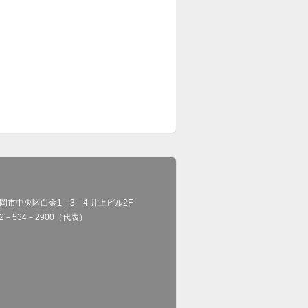
岡市中央区白金1－3－4 井上ビル2F
92－534－2900（代表）