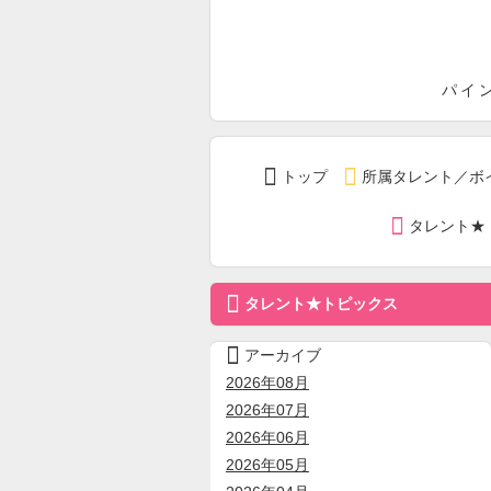
パ
パイ


トップ
所属タレント／ボ

タレント★

タレント★トピックス

アーカイブ
2026年08月
2026年07月
2026年06月
2026年05月