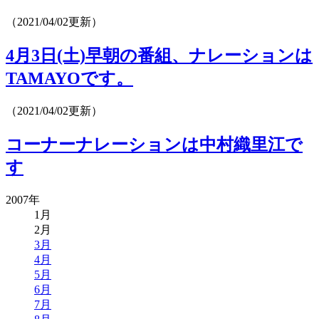
（2021/04/02更新）
4月3日(土)早朝の番組、ナレーションは
TAMAYOです。
（2021/04/02更新）
コーナーナレーションは中村織里江で
す
2007年
1月
2月
3月
4月
5月
6月
7月