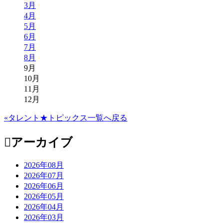
3月
4月
5月
6月
7月
8月
9月
10月
11月
12月
«タレント★トピックス一覧へ戻る

アーカイブ
2026年08月
2026年07月
2026年06月
2026年05月
2026年04月
2026年03月