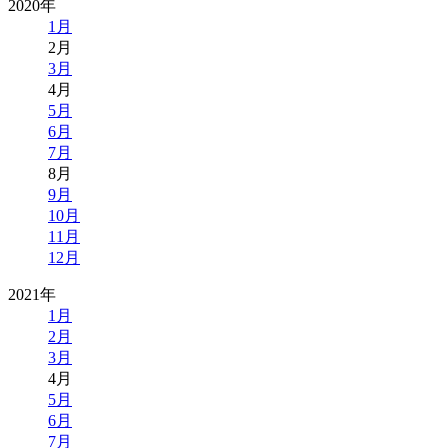
2020年
1月
2月
3月
4月
5月
6月
7月
8月
9月
10月
11月
12月
2021年
1月
2月
3月
4月
5月
6月
7月