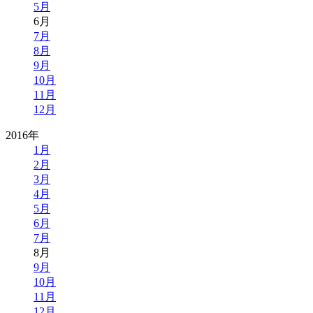
5月
6月
7月
8月
9月
10月
11月
12月
2016年
1月
2月
3月
4月
5月
6月
7月
8月
9月
10月
11月
12月