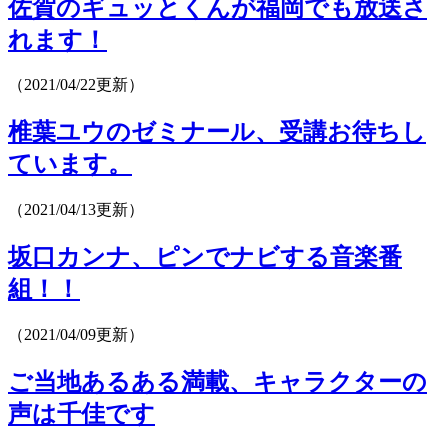
佐賀のギュッとくんが福岡でも放送さ
れます！
（2021/04/22更新）
椎葉ユウのゼミナール、受講お待ちし
ています。
（2021/04/13更新）
坂口カンナ、ピンでナビする音楽番
組！！
（2021/04/09更新）
ご当地あるある満載、キャラクターの
声は千佳です