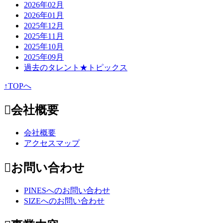
2026年02月
2026年01月
2025年12月
2025年11月
2025年10月
2025年09月
過去のタレント★トピックス
↑TOPへ

会社概要
会社概要
アクセスマップ

お問い合わせ
PINESへのお問い合わせ
SIZEへのお問い合わせ