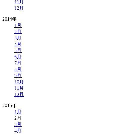
11月
12月
2014年
1月
2月
3月
4月
5月
6月
7月
8月
9月
10月
11月
12月
2015年
1月
2月
3月
4月