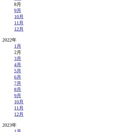
8月
9月
10月
11月
12月
2022年
1月
2月
3月
4月
5月
6月
7月
8月
9月
10月
11月
12月
2023年
1月