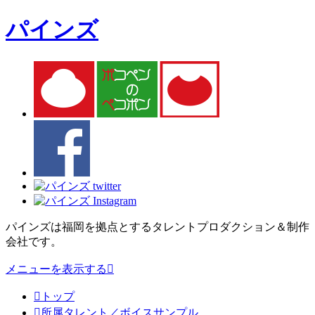
パインズ
パインズは福岡を拠点とするタレントプロダクション＆制作
会社です。
メニューを表示する


トップ

所属タレント／ボイスサンプル