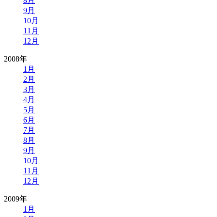
8月
9月
10月
11月
12月
2008年
1月
2月
3月
4月
5月
6月
7月
8月
9月
10月
11月
12月
2009年
1月