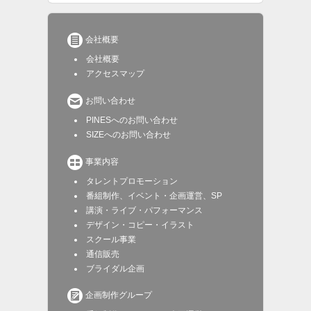

会社概要
会社概要
アクセスマップ

お問い合わせ
PINESへのお問い合わせ
SIZEへのお問い合わせ

事業内容
タレントプロモーション
番組制作、イベント・企画運営、SP
講演・ライブ・パフォーマンス
デザイン・コピー・イラスト
スクール事業
通信販売
ブライダル企画

企画制作グループ