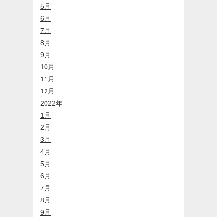
5月
6月
7月
8月
9月
10月
11月
12月
2022年
1月
2月
3月
4月
5月
6月
7月
8月
9月