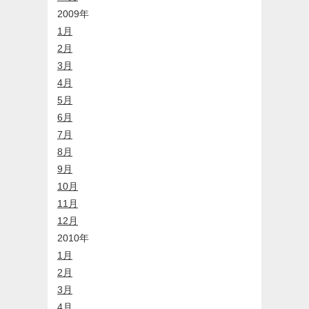
2009年
1月
2月
3月
4月
5月
6月
7月
8月
9月
10月
11月
12月
2010年
1月
2月
3月
4月