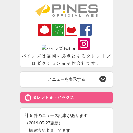
パインズ
パインズは福岡を拠点とするタレントプ
ロダクション＆制作会社です。

メニューを表示する

タレント★トピックス
計 5 件のニュース記事があります
（2019/05/27更新）
二橋康浩が出演してます!