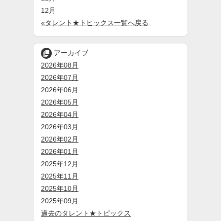
12月
«タレント★トピックス一覧へ戻る

アーカイブ
2026年08月
2026年07月
2026年06月
2026年05月
2026年04月
2026年03月
2026年02月
2026年01月
2025年12月
2025年11月
2025年10月
2025年09月
過去のタレント★トピックス