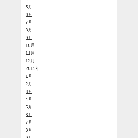
5月
6月
7月
8月
9月
10月
11月
12月
2011年
1月
2月
3月
4月
5月
6月
7月
8月
9月