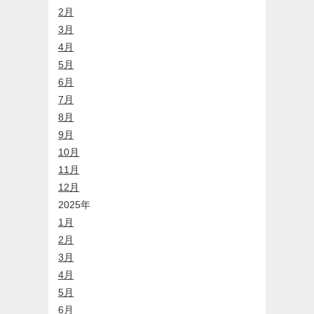
2月
3月
4月
5月
6月
7月
8月
9月
10月
11月
12月
2025年
1月
2月
3月
4月
5月
6月