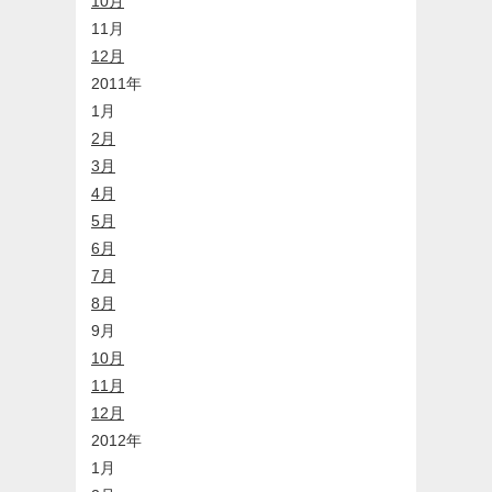
10月
11月
12月
2011年
1月
2月
3月
4月
5月
6月
7月
8月
9月
10月
11月
12月
2012年
1月