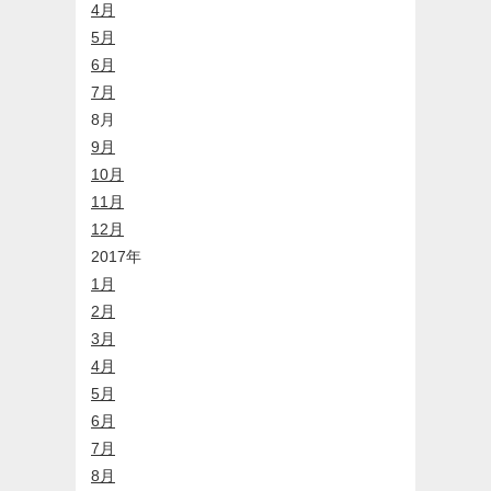
4月
5月
6月
7月
8月
9月
10月
11月
12月
2017年
1月
2月
3月
4月
5月
6月
7月
8月