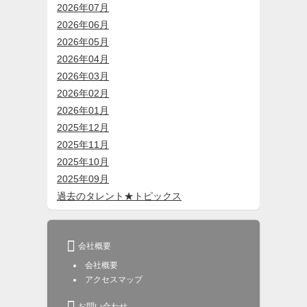
2026年07月
2026年06月
2026年05月
2026年04月
2026年03月
2026年02月
2026年01月
2025年12月
2025年11月
2025年10月
2025年09月
過去のタレント★トピックス

会社概要
会社概要
アクセスマップ

お問い合わせ