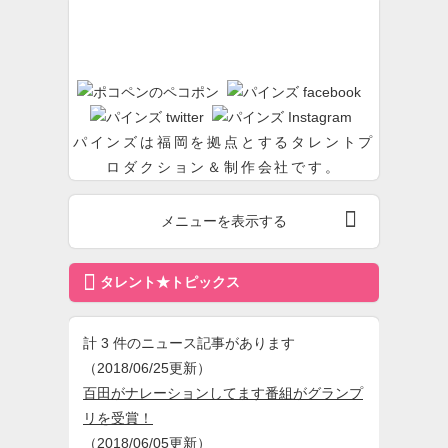
パインズ
パインズは福岡を拠点とするタレントプ
ロダクション＆制作会社です。

メニューを表示する

タレント★トピックス
計 3 件のニュース記事があります
（2018/06/25更新）
百田がナレーションしてます番組がグランプ
リを受賞！
（2018/06/05更新）