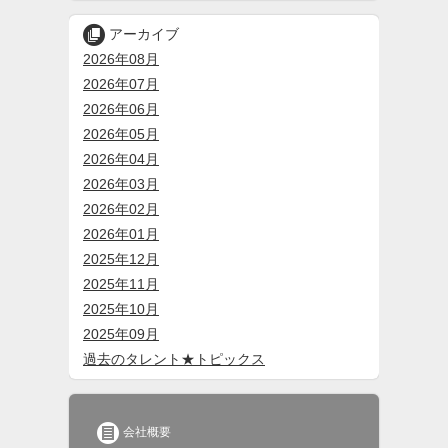

アーカイブ
2026年08月
2026年07月
2026年06月
2026年05月
2026年04月
2026年03月
2026年02月
2026年01月
2025年12月
2025年11月
2025年10月
2025年09月
過去のタレント★トピックス

会社概要