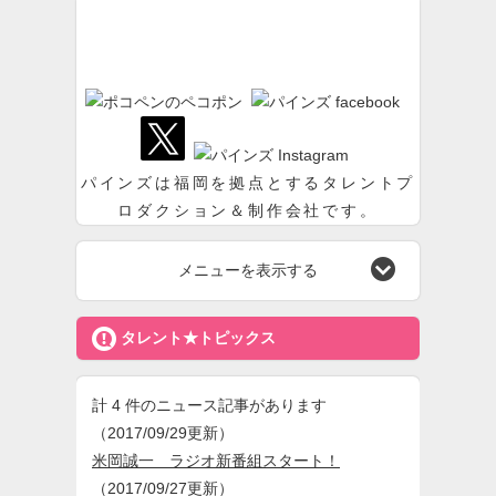
パインズ
パインズは福岡を拠点とするタレントプ
ロダクション＆制作会社です。

メニューを表示する

タレント★トピックス
計 4 件のニュース記事があります
（2017/09/29更新）
米岡誠一 ラジオ新番組スタート！
（2017/09/27更新）