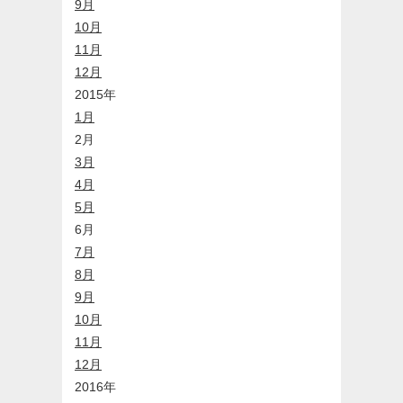
9月
10月
11月
12月
2015年
1月
2月
3月
4月
5月
6月
7月
8月
9月
10月
11月
12月
2016年