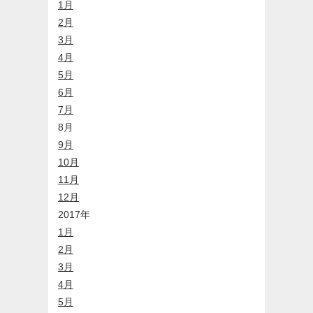
1月
2月
3月
4月
5月
6月
7月
8月
9月
10月
11月
12月
2017年
1月
2月
3月
4月
5月