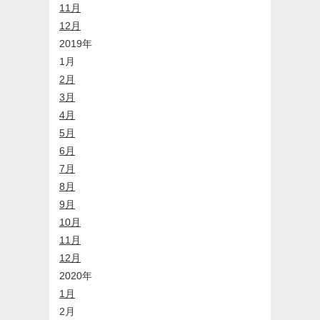
11月
12月
2019年
1月
2月
3月
4月
5月
6月
7月
8月
9月
10月
11月
12月
2020年
1月
2月