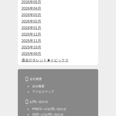
2026年05月
2026年04月
2026年03月
2026年02月
2026年01月
2025年12月
2025年11月
2025年10月
2025年09月
過去のタレント★トピックス

会社概要
会社概要
アクセスマップ

お問い合わせ
PINESへのお問い合わせ
SIZEへのお問い合わせ