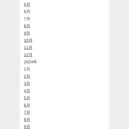
5月
6月
7月
8月
9月
10月
11月
12月
2024年
1月
2月
3月
4月
5月
6月
7月
8月
9月