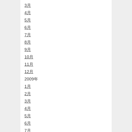
3月
4月
5月
6月
7月
8月
9月
10月
11月
12月
2009年
1月
2月
3月
4月
5月
6月
7月