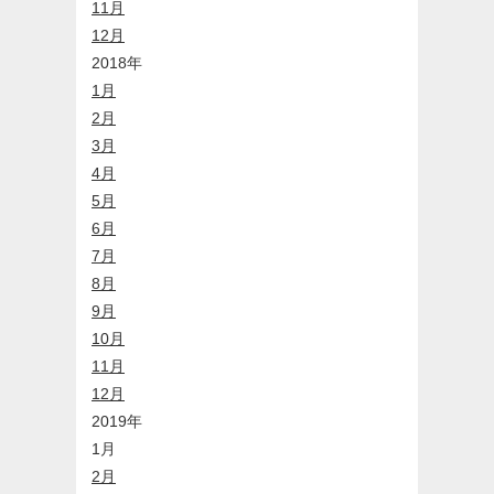
11月
12月
2018年
1月
2月
3月
4月
5月
6月
7月
8月
9月
10月
11月
12月
2019年
1月
2月