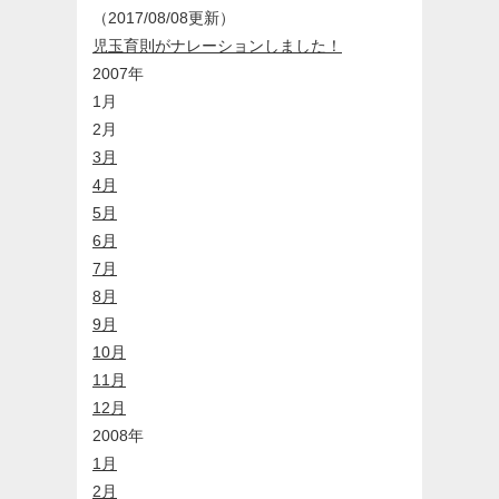
（2017/08/08更新）
児玉育則がナレーションしました！
2007年
1月
2月
3月
4月
5月
6月
7月
8月
9月
10月
11月
12月
2008年
1月
2月