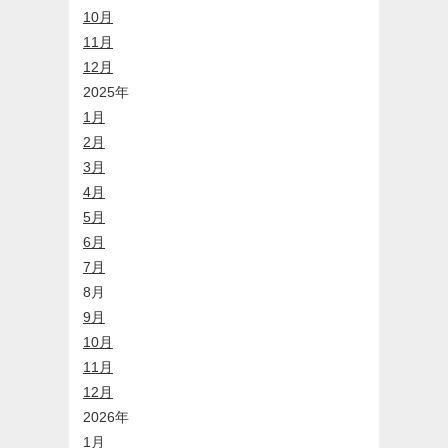
10月
11月
12月
2025年
1月
2月
3月
4月
5月
6月
7月
8月
9月
10月
11月
12月
2026年
1月