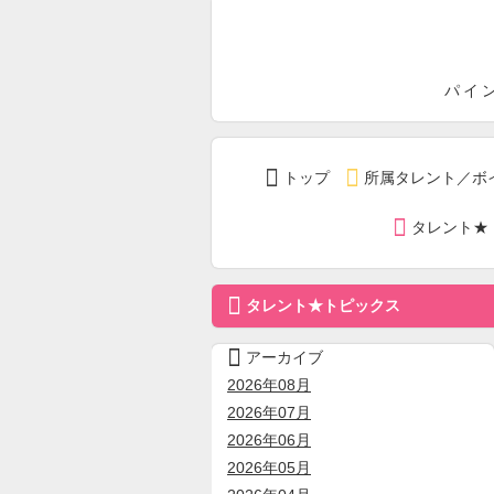
パ
パイ


トップ
所属タレント／ボ

タレント★

タレント★トピックス

アーカイブ
2026年08月
2026年07月
2026年06月
2026年05月