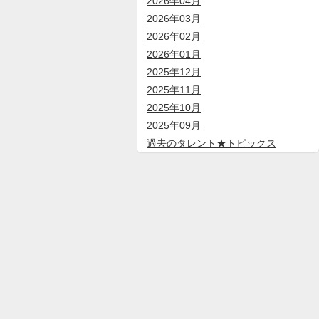
2026年04月
2026年03月
2026年02月
2026年01月
2025年12月
2025年11月
2025年10月
2025年09月
過去のタレント★トピックス