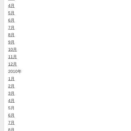
4月
5月
6月
7月
8月
9月
10月
11月
12月
2010年
1月
2月
3月
4月
5月
6月
7月
8月