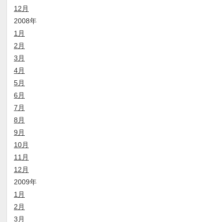
12月
2008年
1月
2月
3月
4月
5月
6月
7月
8月
9月
10月
11月
12月
2009年
1月
2月
3月