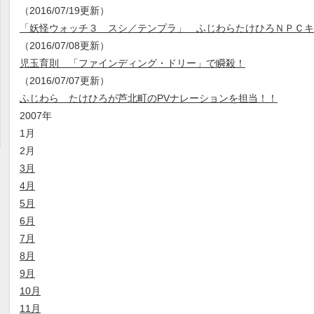
（2016/07/19更新）
「妖怪ウォッチ３ スシ／テンプラ」 ふじわらたけひろＮＰＣキ
（2016/07/08更新）
児玉育則 「ファインディング・ドリー」で瞬殺！
（2016/07/07更新）
ふじわら たけひろが芦北町のPVナレーションを担当！！
2007年
1月
2月
3月
4月
5月
6月
7月
8月
9月
10月
11月