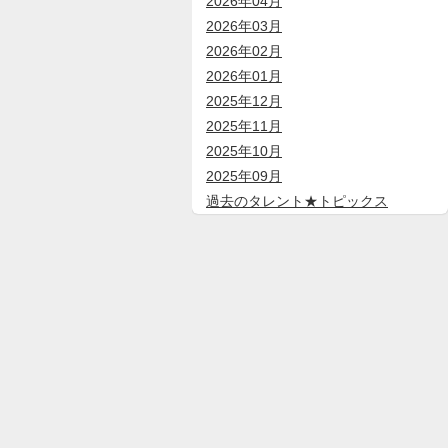
2026年04月
2026年03月
2026年02月
2026年01月
2025年12月
2025年11月
2025年10月
2025年09月
過去のタレント★トピックス