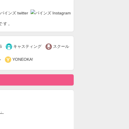
です。


S
キャスティング
スクール

ル
YONEOKA!
」