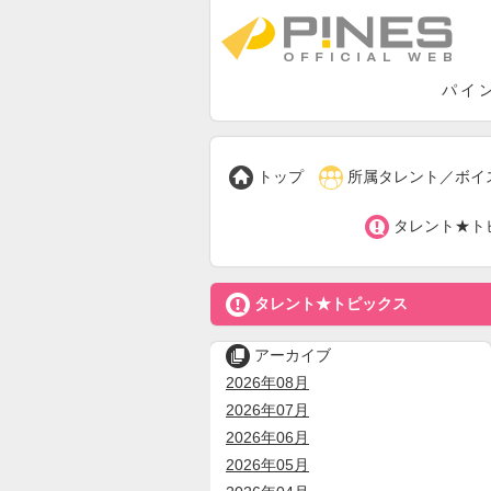
パ
パイ


トップ
所属タレント／ボイ

タレント★ト

タレント★トピックス

アーカイブ
2026年08月
2026年07月
2026年06月
2026年05月