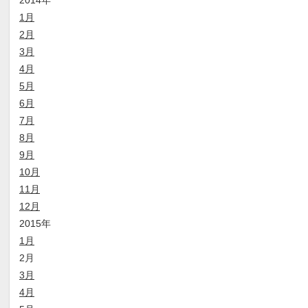
2014年
1月
2月
3月
4月
5月
6月
7月
8月
9月
10月
11月
12月
2015年
1月
2月
3月
4月