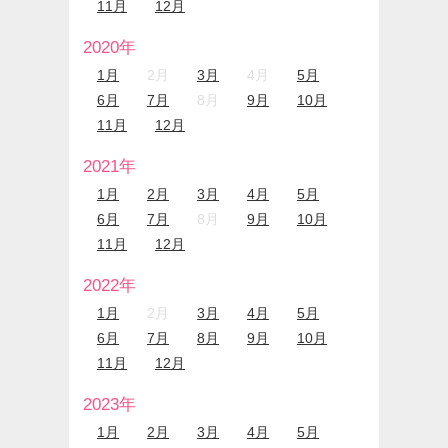
11月
12月
2020年
1月
2月
3月
4月
5月
6月
7月
8月
9月
10月
11月
12月
2021年
1月
2月
3月
4月
5月
6月
7月
8月
9月
10月
11月
12月
2022年
1月
2月
3月
4月
5月
6月
7月
8月
9月
10月
11月
12月
2023年
1月
2月
3月
4月
5月