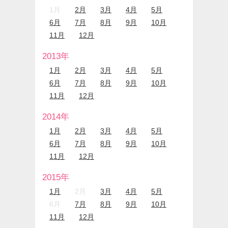
1月
2月
3月
4月
5月
6月
7月
8月
9月
10月
11月
12月
2013年
1月
2月
3月
4月
5月
6月
7月
8月
9月
10月
11月
12月
2014年
1月
2月
3月
4月
5月
6月
7月
8月
9月
10月
11月
12月
2015年
1月
2月
3月
4月
5月
6月
7月
8月
9月
10月
11月
12月