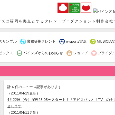
インズ
ンズは福岡を拠点とするタレントプロダクション＆制作会社



スサンプル
業務提携タレント
e-sports実況
MUSICIAN



ピックス
パインズからのお知らせ
ショップ
ブライダ
計 4 件のニュース記事があります
（2011/04/19更新）
4月22日（金）深夜25:05〜スタート！「アビスパッと！TV」
当します
（2011/04/11更新）