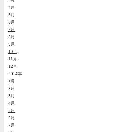
3月
4月
5月
6月
7月
8月
9月
10月
11月
12月
2014年
1月
2月
3月
4月
5月
6月
7月