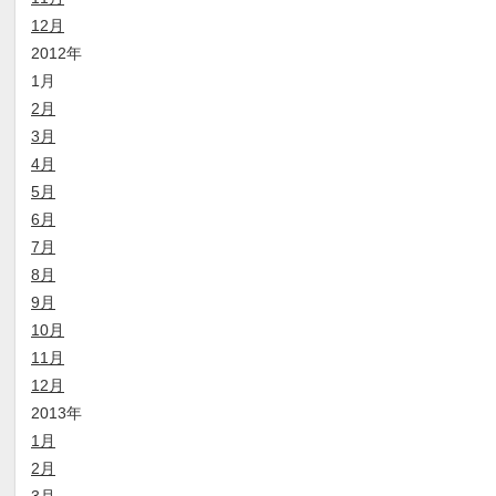
12月
2012年
1月
2月
3月
4月
5月
6月
7月
8月
9月
10月
11月
12月
2013年
1月
2月