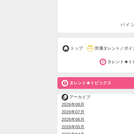
パ
パイ


トップ
所属タレント／ボイ

タレント★ト

タレント★トピックス

アーカイブ
2026年08月
2026年07月
2026年06月
2026年05月