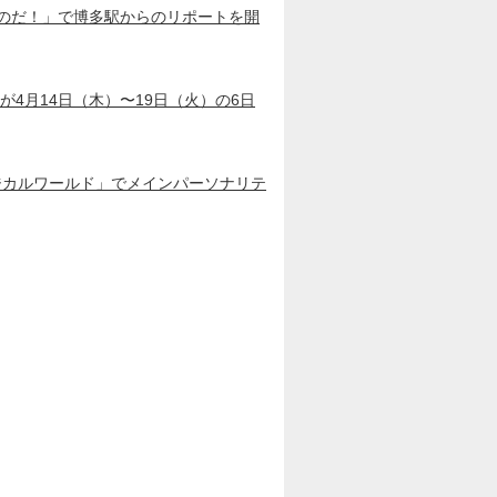
なのだ！」で博多駅からのリポートを開
4月14日（木）〜19日（火）の6日
ジカルワールド」でメインパーソナリテ