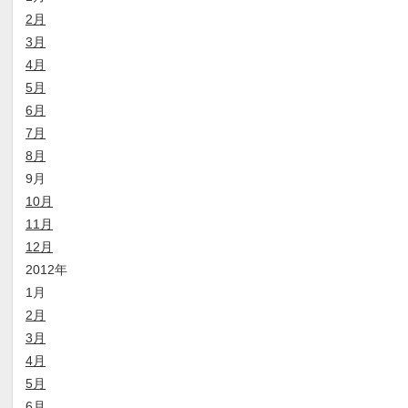
2月
3月
4月
5月
6月
7月
8月
9月
10月
11月
12月
2012年
1月
2月
3月
4月
5月
6月