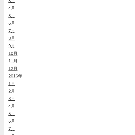
3月
4月
5月
6月
7月
8月
9月
10月
11月
12月
2016年
1月
2月
3月
4月
5月
6月
7月