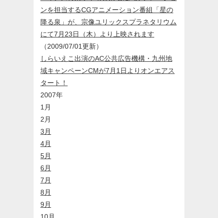
ンを担当するCGアニメーション番組「星の
降る泉」が、宗像ユリックスプラネタリウム
にて7月23日（木）より上映されます
（2009/07/01更新）
しらいえこ出演のAC公共広告機構・九州地
域キャンペーンCMが7月1日よりオンエアス
タート！
2007年
1月
2月
3月
4月
5月
6月
7月
8月
9月
10月