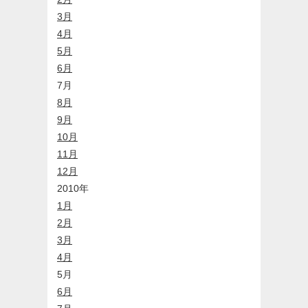
3月
4月
5月
6月
7月
8月
9月
10月
11月
12月
2010年
1月
2月
3月
4月
5月
6月