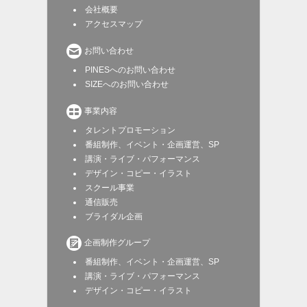
会社概要
アクセスマップ

お問い合わせ
PINESへのお問い合わせ
SIZEへのお問い合わせ

事業内容
タレントプロモーション
番組制作、イベント・企画運営、SP
講演・ライブ・パフォーマンス
デザイン・コピー・イラスト
スクール事業
通信販売
ブライダル企画

企画制作グループ
番組制作、イベント・企画運営、SP
講演・ライブ・パフォーマンス
デザイン・コピー・イラスト