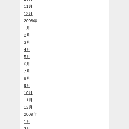
11月
12月
2008年
1月
2月
3月
4月
5月
6月
7月
8月
9月
10月
11月
12月
2009年
1月
2月