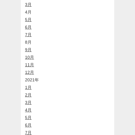
3月
4月
5月
6月
7月
8月
9月
10月
11月
12月
2021年
1月
2月
3月
4月
5月
6月
7月