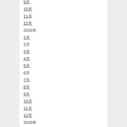
9月
10月
11月
12月
2015年
1月
2月
3月
4月
5月
6月
7月
8月
9月
10月
11月
12月
2016年