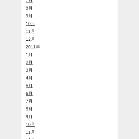
7月
8月
9月
10月
11月
12月
2011年
1月
2月
3月
4月
5月
6月
7月
8月
9月
10月
11月