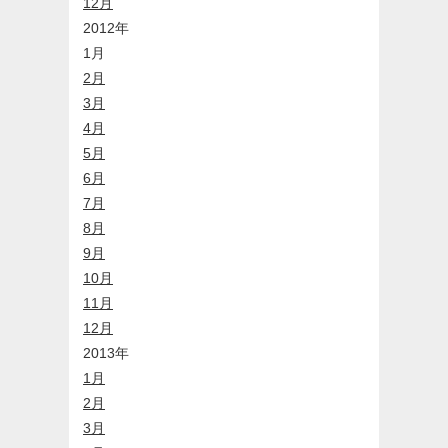
12月
2012年
1月
2月
3月
4月
5月
6月
7月
8月
9月
10月
11月
12月
2013年
1月
2月
3月