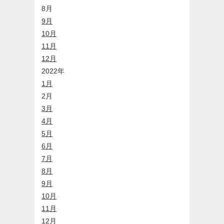
8月
9月
10月
11月
12月
2022年
1月
2月
3月
4月
5月
6月
7月
8月
9月
10月
11月
12月