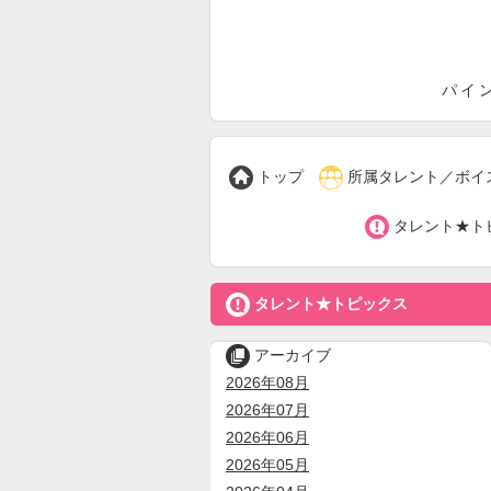
パ
パイ


トップ
所属タレント／ボイ

タレント★ト

タレント★トピックス

アーカイブ
2026年08月
2026年07月
2026年06月
2026年05月