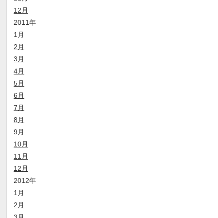
12月
2011年
1月
2月
3月
4月
5月
6月
7月
8月
9月
10月
11月
12月
2012年
1月
2月
3月