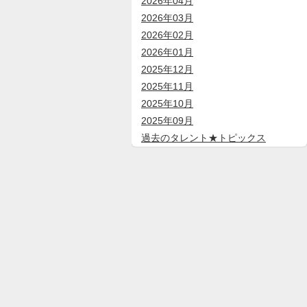
2026年04月
2026年03月
2026年02月
2026年01月
2025年12月
2025年11月
2025年10月
2025年09月
過去のタレント★トピックス