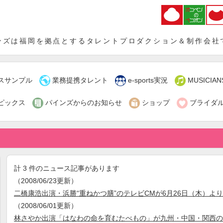
インズ
ンズは福岡を拠点とするタレントプロダクション＆制作会社



スサンプル
業務提携タレント
e-sports実況
MUSICIAN



ピックス
パインズからのお知らせ
ショップ
ブライダ
計 3 件のニュース記事があります
（2008/06/23更新）
二橋康浩出演・浜勝“重ねかつ膳”のテレビCMが6月26日（木）よ
（2008/06/01更新）
林さやか出演「はなわの命を育むたべもの」が九州・中国・関西の