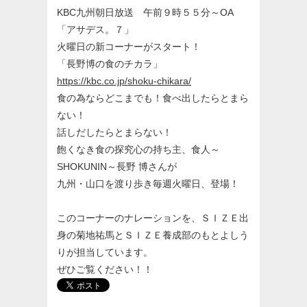
KBC九州朝日放送 午前９時５５分～OA
「アサデス。７」
火曜日の新コーナーがスタート！
「長野博の食のチカラ」
https://kbc.co.jp/shoku-chikara/
食の為ならどこまでも！食べ出したらとまら
ない！
話しだしたらとまらない！
飽くなき食の探究心の持ち主、食人～
SHOKUNIN～長野 博さんが
九州・山口を渡り歩き毎週火曜日、登場！
このコーナーのナレーションを、ＳＩＺＥ出
身の菊地祐馬とＳＩＺＥ養成部のもとよしう
りが担当しています。
ぜひご覧ください！！