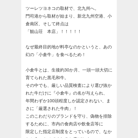
ツーレツヨネコの取材で、北九州へ。
門司港から取材が始まり、新北九州空港、小
倉南区、そして終点は
「観山荘 本店」！！！！！
なぜ最終目的地が料亭なのかというと、あの
幻の「小倉牛」を食べるため！
小倉牛とは、生後約30か月、一頭一頭大切に
育てられた黒毛和牛。
その中でも、厳しい品質検査により選び抜か
れた牛だけに『小倉牛』の名が与えられ、
年間わずか100頭程度しか認定されない、ま
さに「厳選された牛肉」！
このこわだりのブランドを守り、偽物を排除
するために、市内の食肉店や飲食店等に
限定した指定店制度をとっているので、なか